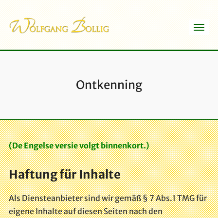
Ontkenning
(De Engelse versie volgt binnenkort.)
Haftung für Inhalte
Als Diensteanbieter sind wir gemäß § 7 Abs.1 TMG für
eigene Inhalte auf diesen Seiten nach den