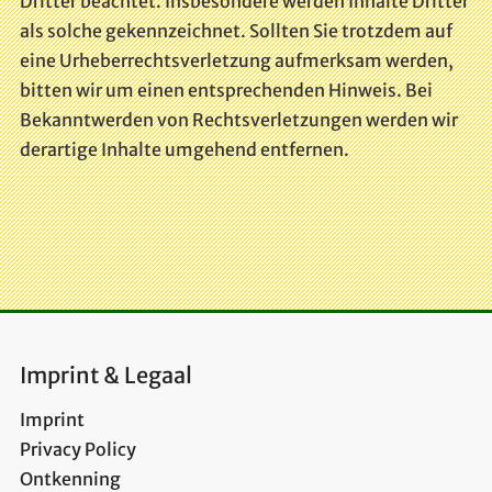
Dritter beachtet. Insbesondere werden Inhalte Dritter
als solche gekennzeichnet. Sollten Sie trotzdem auf
eine Urheberrechtsverletzung aufmerksam werden,
bitten wir um einen entsprechenden Hinweis. Bei
Bekanntwerden von Rechtsverletzungen werden wir
derartige Inhalte umgehend entfernen.
Imprint & Legaal
Imprint
Privacy Policy
Ontkenning