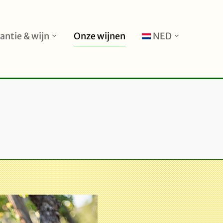
antie & wijn
Onze wijnen
NED