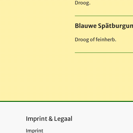
Droog.
Blauwe Spätburgun
Droog of feinherb.
Imprint & Legaal
Imprint