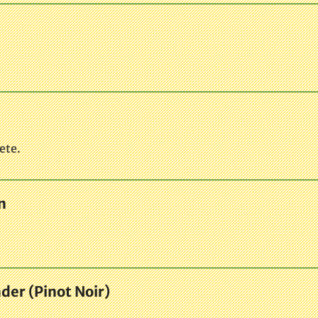
ete.
n
er (Pinot Noir)