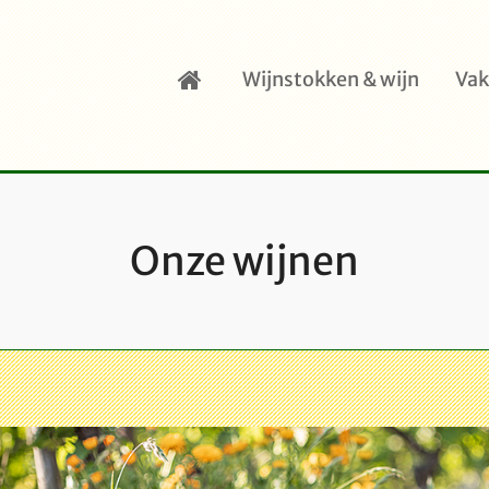
Wijnstokken & wijn
Vak
Onze wijnen