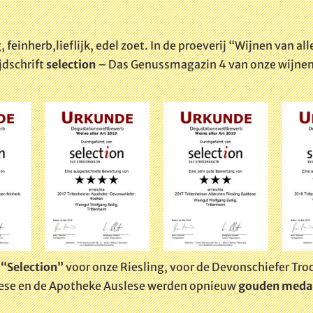
, feinherb,
lieflijk, edel zoet.
In de proeverij “Wijnen van al
jdschrift
selection
– Das Genussmagazin 4 van onze wijne
 “Selection”
voor onze Riesling, voor de Devonschiefer Tro
lese en de Apotheke Auslese werden opnieuw
gouden medai