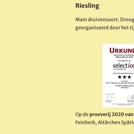
Riesling
Main
druivensoort
. Droog
georganiseerd door het ti
Op de
proeverij 2020 van
Feinherb, Altärchen Spät