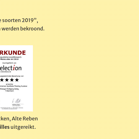
le soorten 2019”,
n werden bekroond.
cken, Alte Reben
lles
uitgereikt.